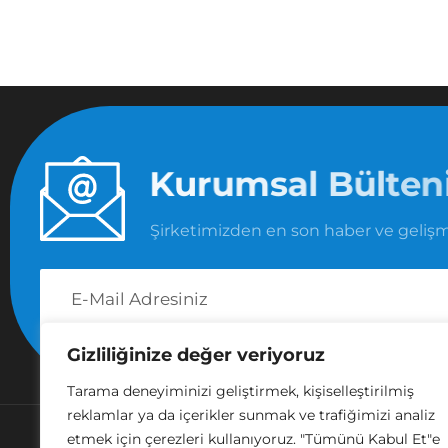
K
u
r
u
m
s
a
l
B
ü
l
t
e
Şirketimizden en son haber ve gelişm
Gizliliğinize değer veriyoruz
Tarama deneyiminizi geliştirmek, kişiselleştirilmiş
reklamlar ya da içerikler sunmak ve trafiğimizi analiz
Faydalı Linkler
etmek için çerezleri kullanıyoruz. "Tümünü Kabul Et"e