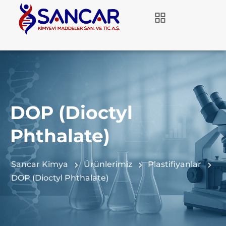
DOP (Dioctyl
Phthalate)
Sancar Kimya
Ürünlerimiz
Plastifiyanlar
DOP (Dioctyl Phthalate)