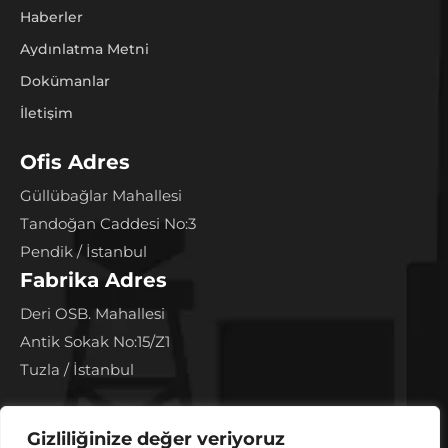
Haberler
Aydınlatma Metni
Dokümanlar
İletişim
Ofis Adres
Güllübağlar Mahallesi
Tandoğan Caddesi No:3
Pendik / İstanbul
Fabrika Adres
Deri OSB. Mahallesi
Antik Sokak No:15/Z1
Tuzla / İstanbul
İletişim
Gizliliğinize değer veriyoruz