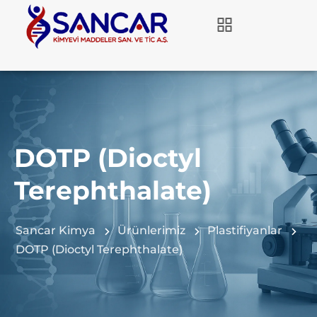
DOTP (Dioctyl
Terephthalate)
Sancar Kimya
Ürünlerimiz
Plastifiyanlar
DOTP (Dioctyl Terephthalate)